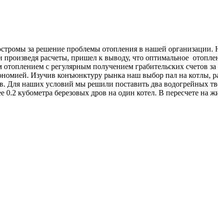
Костромы за решение проблемы отопления в нашей организации. 
произведя расчеты, пришел к выводу, что оптимальное отоплени
отоплением с регулярным получением грабительских счетов за э
ономией. Изучив конъюнктуру рынка наш выбор пал на котлы, р
. Для наших условий мы решили поставить два водогрейных тве
ее 0.2 кубометра березовых дров на один котел. В пересчете на 