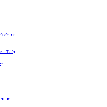
ой области
тел Т-10)
KI
2019г.