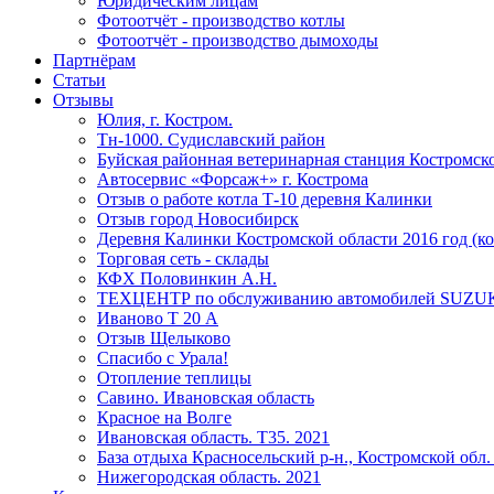
Юридическим лицам
Фотоотчёт - производство котлы
Фотоотчёт - производство дымоходы
Партнёрам
Статьи
Отзывы
Юлия, г. Костром.
Тн-1000. Судиславский район
Буйская районная ветеринарная станция Костромск
Автосервис «Форсаж+» г. Кострома
Отзыв о работе котла Т-10 деревня Калинки
Отзыв город Новосибирск
Деревня Калинки Костромской области 2016 год (ко
Торговая сеть - склады
КФХ Половинкин А.Н.
ТЕХЦЕНТР по обслуживанию автомобилей SUZU
Иваново Т 20 А
Отзыв Щелыково
Спасибо с Урала!
Отопление теплицы
Савино. Ивановская область
Красное на Волге
Ивановская область. T35. 2021
База отдыха Красносельский р-н., Костромской обл. 
Нижегородская область. 2021