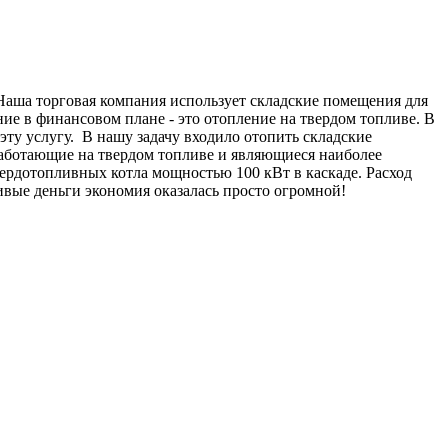
Наша торговая компания использует складские помещения для
е в финансовом плане - это отопление на твердом топливе. В
ту услугу. В нашу задачу входило отопить складские
аботающие на твердом топливе и являющиеся наиболее
рдотопливных котла мощностью 100 кВт в каскаде. Расход
живые деньги экономия оказалась просто огромной!